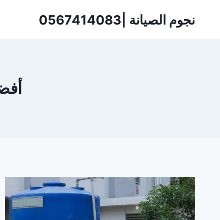
لتجاوز
نجوم الصيانة |0567414083
لى
لمحتوى
أفضل