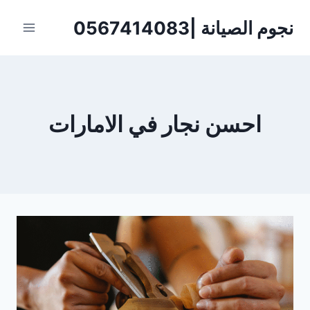
لتجاوز
نجوم الصيانة |0567414083
لى
لمحتوى
احسن نجار في الامارات