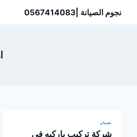
لتجاوز
نجوم الصيانة |0567414083
لى
لمحتوى
ا
عجمان
شركة تركيب باركيه في