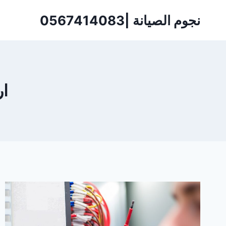
لتجاوز
نجوم الصيانة |0567414083
لى
لمحتوى
ار