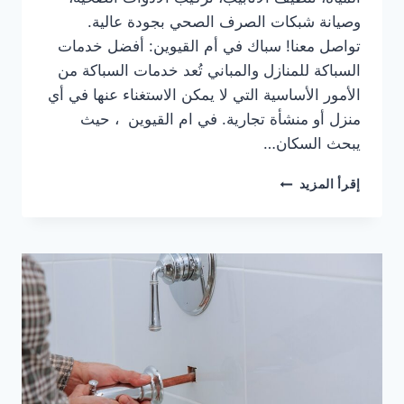
وصيانة شبكات الصرف الصحي بجودة عالية.
تواصل معنا! سباك في أم القيوين: أفضل خدمات
السباكة للمنازل والمباني تُعد خدمات السباكة من
الأمور الأساسية التي لا يمكن الاستغناء عنها في أي
منزل أو منشأة تجارية. في ام القيوين ، حيث
يبحث السكان…
سباك
إقرأ المزيد
في
ام
القيوين
|0567414083|
أفضل
خدمات
السباكة
للمنازل
والمباني