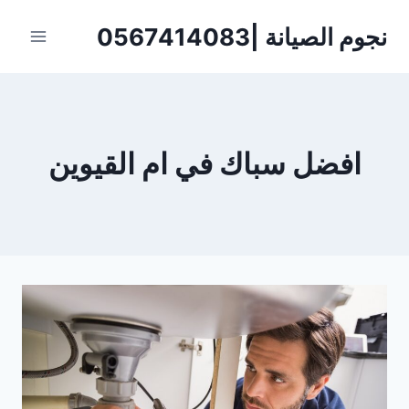
لتجاوز
نجوم الصيانة |0567414083
لى
لمحتوى
افضل سباك في ام القيوين