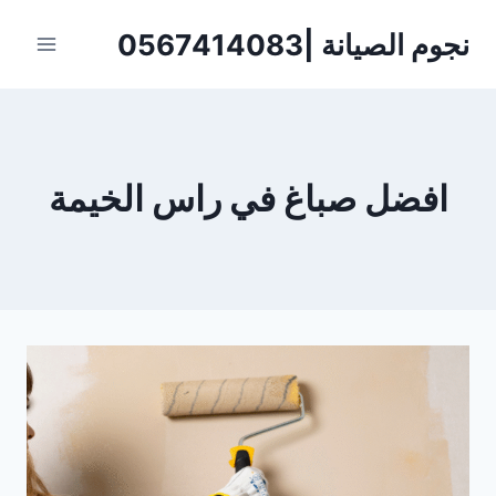
لتجاوز
نجوم الصيانة |0567414083
لى
لمحتوى
افضل صباغ في راس الخيمة