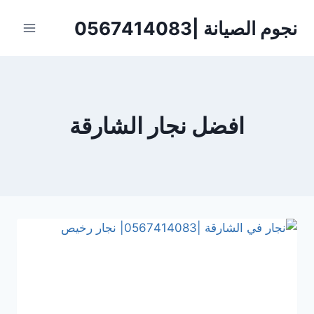
لتجاوز
نجوم الصيانة |0567414083
لى
لمحتوى
‏افضل نجار الشارقة