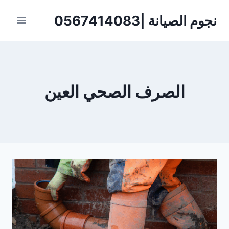
لتجاوز
نجوم الصيانة |0567414083
لى
لمحتوى
الصرف الصحي العين