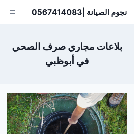
لتجاوز
نجوم الصيانة |0567414083
لى
لمحتوى
بلاعات مجاري صرف الصحي
في أبوظبي