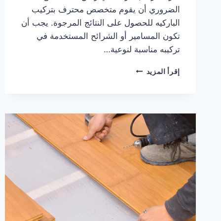
الضروري أن يقوم متخصص محترف بتركيب
الباركيه للحصول على النتائج المرجوة. يجب أن
تكون المسامير أو الشرائح المستخدمة في
تركيبه مناسبة لنوعية…
شركة
إقرأ المزيد
تركيب
باركيه
في
راس
الخيمة
|0567414083