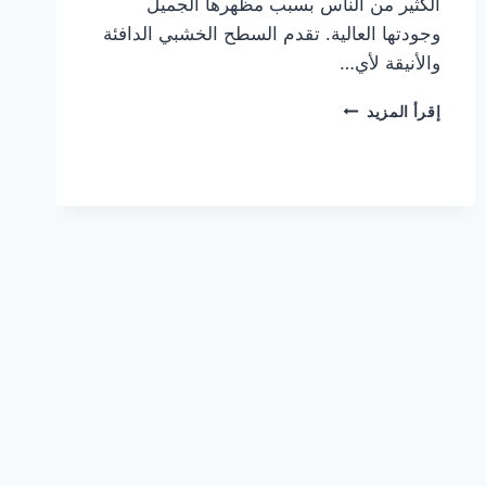
الكثير من الناس بسبب مظهرها الجميل
وجودتها العالية. تقدم السطح الخشبي الدافئة
والأنيقة لأي…
شركة
إقرأ المزيد
تركيب
باركيه
في
الفجيرة
|0567414083