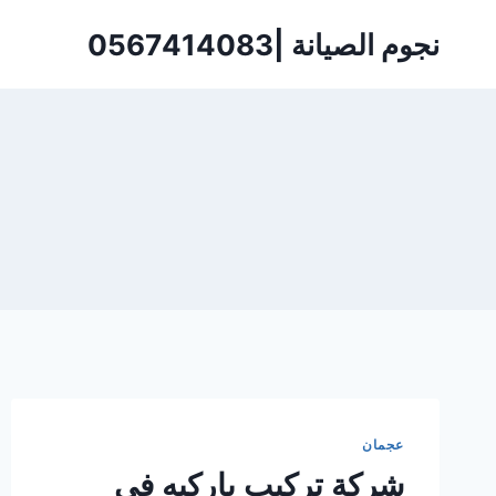
لتجاوز
نجوم الصيانة |0567414083
لى
لمحتوى
عجمان
شركة تركيب باركيه في