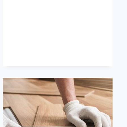
عجمان
|0567414083