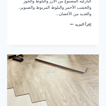
الباركيه المصنوع من الأرز والبلوط والجوز
والخشب الأحمر والبلوط المربوط والصنوبر،
والعديد من الأغصان…
شركة
إقرأ المزيد
تركيب
باركيه
في
ام
القيوين
|0567414083