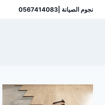
لتجاوز
نجوم الصيانة |0567414083
لى
لمحتوى