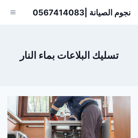
لتجاوز
نجوم الصيانة |0567414083
لى
لمحتوى
تسليك البلاعات بماء النار