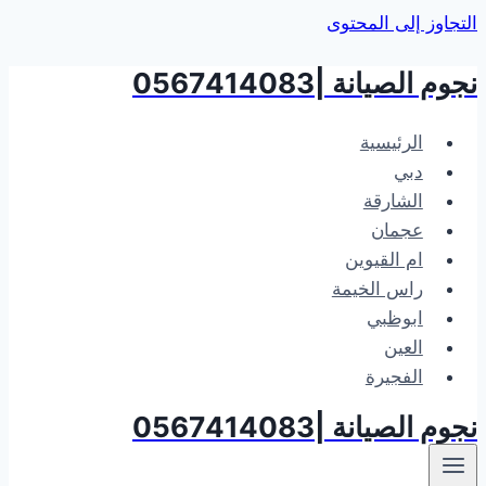
التجاوز إلى المحتوى
نجوم الصيانة |0567414083
الرئيسية
دبي
الشارقة
عجمان
ام القيوين
راس الخيمة
ابوظبي
العين
الفجيرة
نجوم الصيانة |0567414083