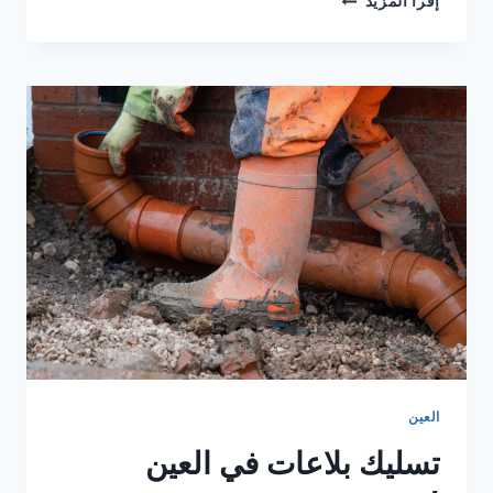
إقرأ المزيد
بلاعات
في
راس
الخيمة
|0567414083|
سباك
ممتاز
العين
تسليك بلاعات في العين