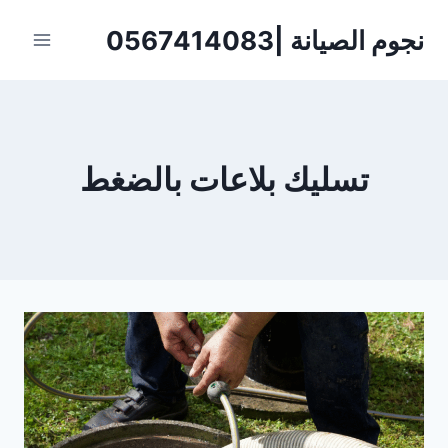
لتجاوز
نجوم الصيانة |0567414083
لى
لمحتوى
تسليك بلاعات بالضغط