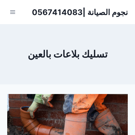
لتجاوز
نجوم الصيانة |0567414083
لى
لمحتوى
تسليك بلاعات بالعين