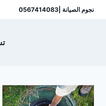
لتجاوز
نجوم الصيانة |0567414083
لى
لمحتوى
تس