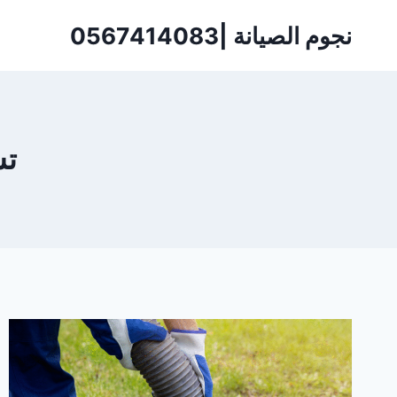
لتجاوز
نجوم الصيانة |0567414083
لى
لمحتوى
تس