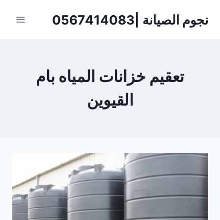
لتجاوز
نجوم الصيانة |0567414083
لى
لمحتوى
تعقيم خزانات المياه بام
القيوين