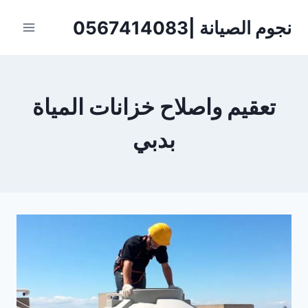
لتجاوز
نجوم الصيانة |0567414083
لى
لمحتوى
تعقيم واصلاح خزانات المياة
بدبي