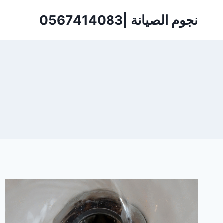
لتجاوز
نجوم الصيانة |0567414083
لى
لمحتوى