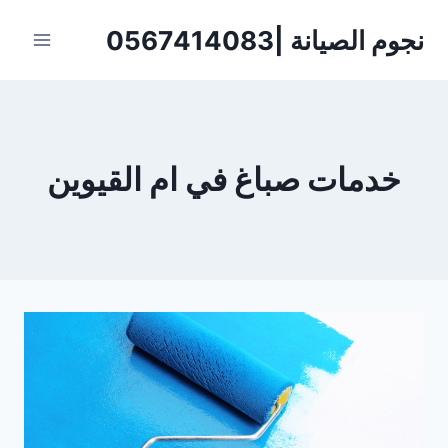
لتجاوز
نجوم الصيانة |0567414083
لى
لمحتوى
خدمات صباغ في ام القيوين