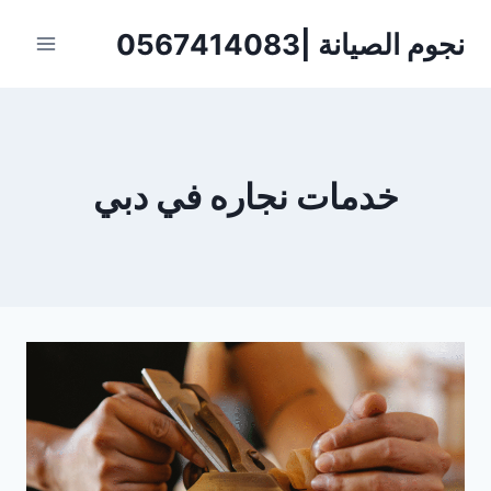
لتجاوز
نجوم الصيانة |0567414083
لى
لمحتوى
خدمات نجاره في دبي