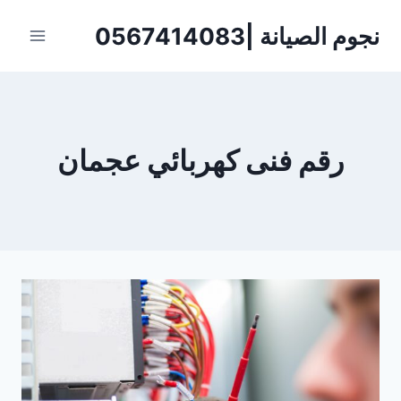
لتجاوز
نجوم الصيانة |0567414083
لى
لمحتوى