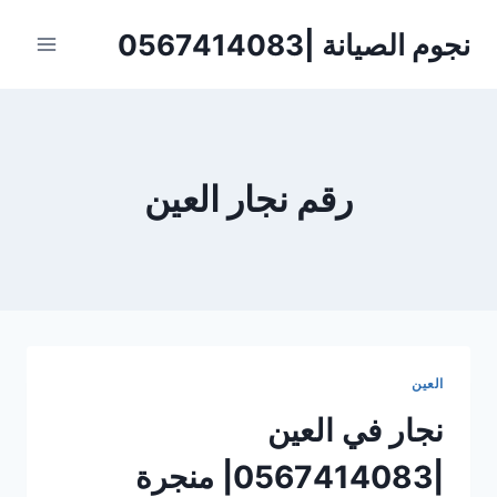
لتجاوز
نجوم الصيانة |0567414083
لى
لمحتوى
رقم نجار العين
العين
نجار في العين
|0567414083| منجرة