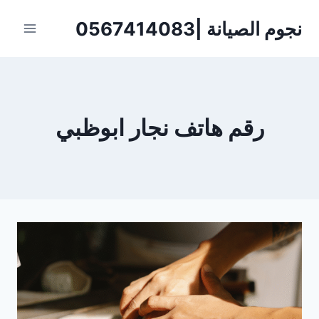
لتجاوز
نجوم الصيانة |0567414083
لى
لمحتوى
رقم هاتف نجار ابوظبي