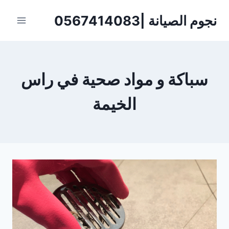
لتجاوز
نجوم الصيانة |0567414083
لى
لمحتوى
سباكة و مواد صحية في راس
الخيمة