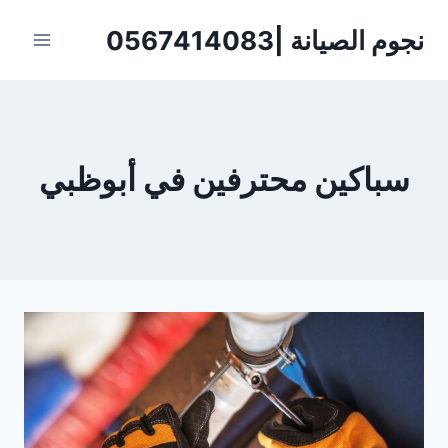
لتجاوز
نجوم الصيانة |0567414083
لى
لمحتوى
سباكين محترفين في أبوظبي