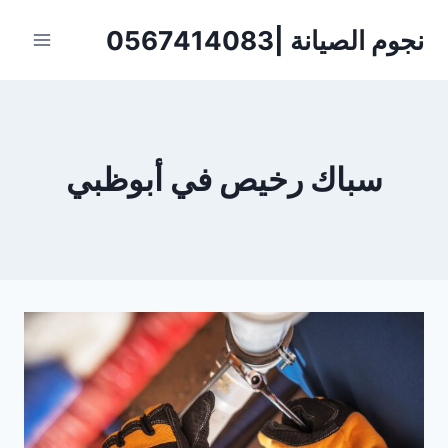
لتجاوز
نجوم الصيانة |0567414083
لى
لمحتوى
سباك رخيص في أبوظبي