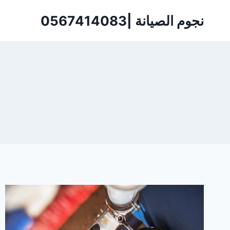
لتجاوز
نجوم الصيانة |0567414083
لى
لمحتوى