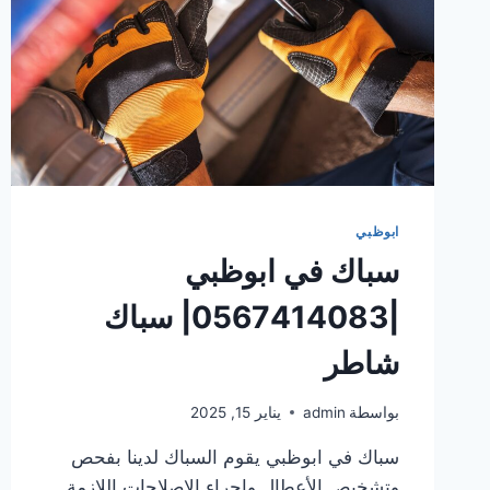
ابوظبي
سباك في ابوظبي
|0567414083| سباك
شاطر
بواسطة
admin
يناير 15, 2025
سباك في ابوظبي يقوم السباك لدينا بفحص
وتشخيص الأعطال وإجراء الإصلاحات اللازمة