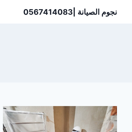
لتجاوز
نجوم الصيانة |0567414083
لى
لمحتوى