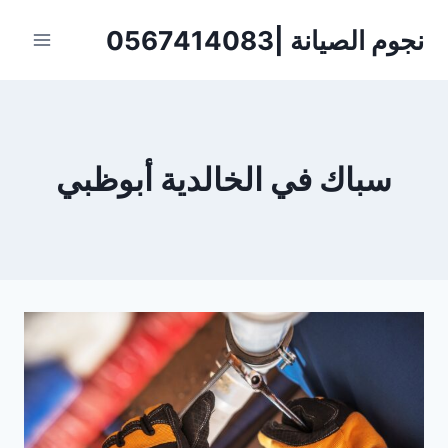
لتجاوز
نجوم الصيانة |0567414083
لى
لمحتوى
سباك في الخالدية أبوظبي