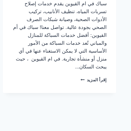
سباك في ام القيوين يقدم خدمات إصلاح
تسربات المياه، تنظيف الأنابيب، تركيب
الأدوات الصحية، وصيانة شبكات الصرف
الصحي بجودة عالية. تواصل معنا! سباك في أم
القيوين: أفضل خدمات السباكة للمنازل
والمباني تُعد خدمات السباكة من الأمور
الأساسية التي لا يمكن الاستغناء عنها في أي
منزل أو منشأة تجارية. في ام القيوين ، حيث
يبحث السكان…
سباك
إقرأ المزيد
في
ام
القيوين
|0567414083|
أفضل
خدمات
السباكة
للمنازل