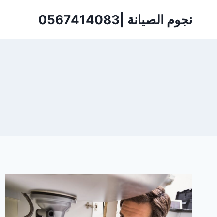
لتجاوز
نجوم الصيانة |0567414083
لى
لمحتوى