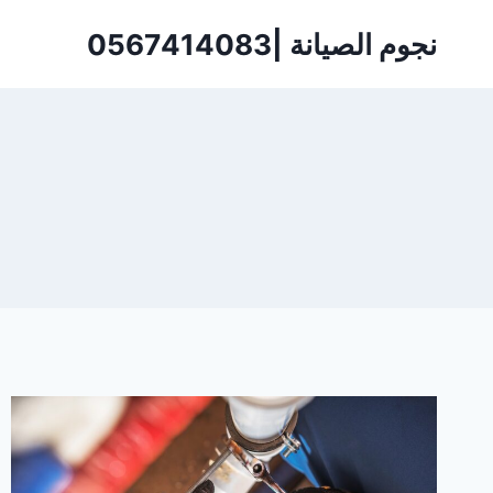
لتجاوز
نجوم الصيانة |0567414083
لى
لمحتوى