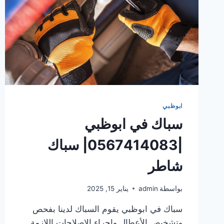
ابوظبي
سباك في ابوظبي
|0567414083| سباك
شاطر
بواسطة
admin
يناير 15, 2025
سباك في ابوظبي يقوم السباك لدينا بفحص
وتشخيص الأعطال وإجراء الإصلاحات اللازمة