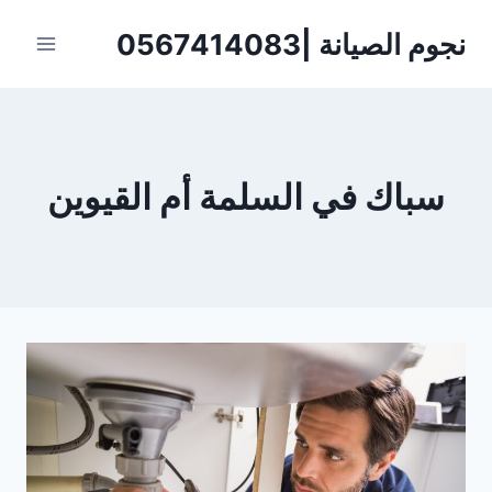
لتجاوز
نجوم الصيانة |0567414083
لى
لمحتوى
سباك في السلمة أم القيوين