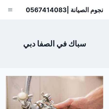
لتجاوز
نجوم الصيانة |0567414083
لى
لمحتوى
سباك في الصفا دبي