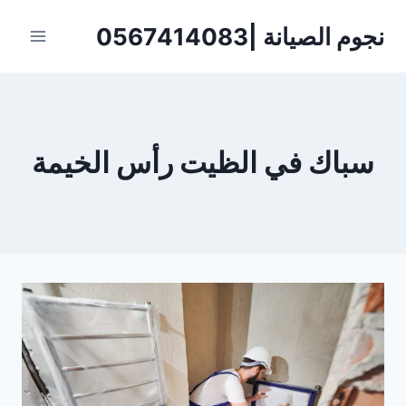
لتجاوز
نجوم الصيانة |0567414083
لى
لمحتوى
سباك في الظيت رأس الخيمة