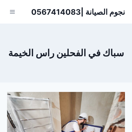
لتجاوز
نجوم الصيانة |0567414083
لى
لمحتوى
سباك في الفحلين راس الخيمة