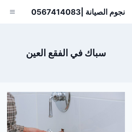
لتجاوز
نجوم الصيانة |0567414083
لى
لمحتوى
سباك في الفقع العين