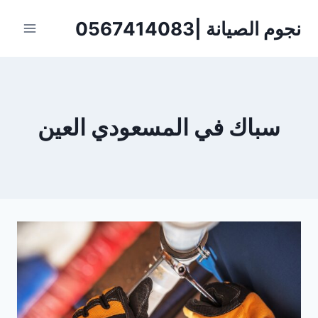
لتجاوز
نجوم الصيانة |0567414083
لى
لمحتوى
سباك في المسعودي العين