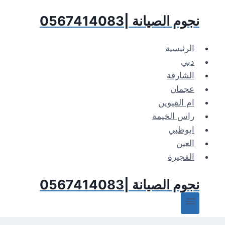
لتجاوز
نجوم الصيانة |0567414083
لى
لمحتوى
الرئيسية
دبي
الشارقة
عجمان
ام القيوين
راس الخيمة
ابوظبي
العين
الفجيرة
نجوم الصيانة |0567414083