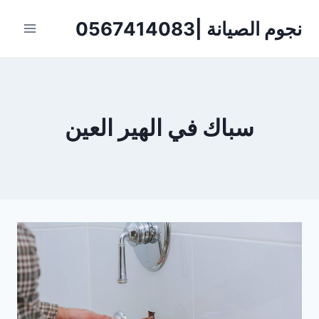
لتجاوز
نجوم الصيانة |0567414083
لى
لمحتوى
سباك في الهير العين