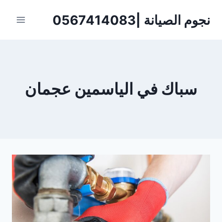
لتجاوز
نجوم الصيانة |0567414083
لى
لمحتوى
سباك في الياسمين عجمان