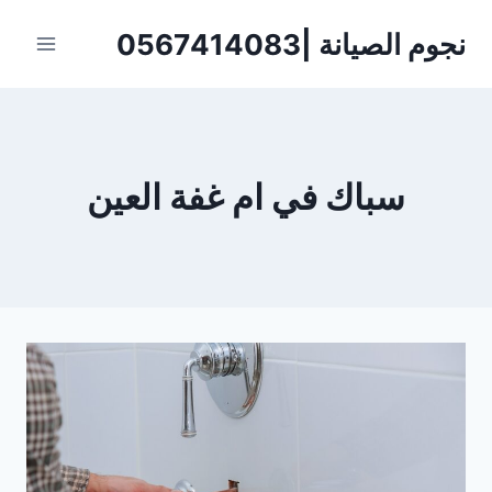
لتجاوز
نجوم الصيانة |0567414083
لى
لمحتوى
سباك في ام غفة العين