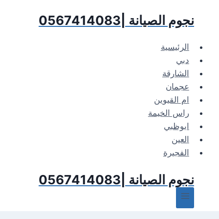
لتجاوز
نجوم الصيانة |0567414083
لى
لمحتوى
الرئيسية
دبي
الشارقة
عجمان
ام القيوين
راس الخيمة
ابوظبي
العين
الفجيرة
نجوم الصيانة |0567414083