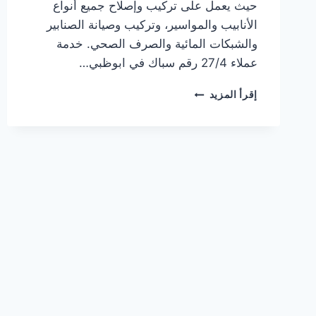
حيث يعمل على تركيب وإصلاح جميع أنواع
الأنابيب والمواسير، وتركيب وصيانة الصنابير
والشبكات المائية والصرف الصحي. خدمة
عملاء 27/4 رقم سباك في ابوظبي…
سباك
إقرأ المزيد
في
ابوظبي
|0567414083|
سباك
شاطر