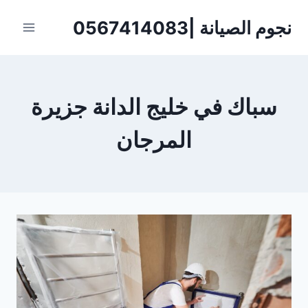
لتجاوز
نجوم الصيانة |0567414083
لى
لمحتوى
سباك في خليج الدانة جزيرة
المرجان