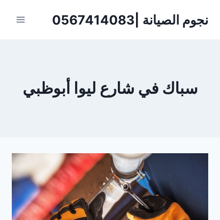
لتجاوز
نجوم الصيانة |0567414083
لى
لمحتوى
سباك في شارع ليوا أبوظبي