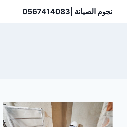
لتجاوز
نجوم الصيانة |0567414083
لى
لمحتوى