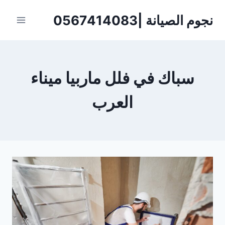
لتجاوز
نجوم الصيانة |0567414083
لى
لمحتوى
سباك في فلل ماربيا ميناء
العرب