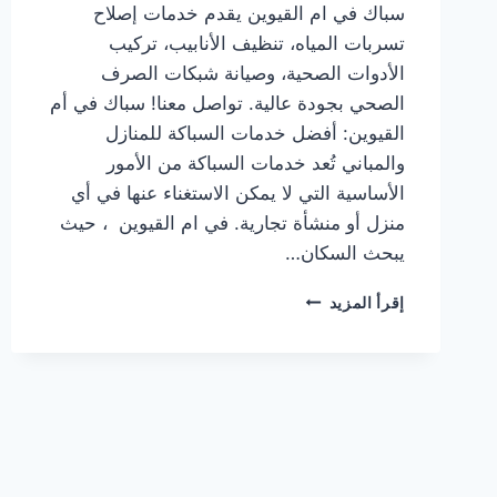
سباك في ام القيوين يقدم خدمات إصلاح
تسربات المياه، تنظيف الأنابيب، تركيب
الأدوات الصحية، وصيانة شبكات الصرف
الصحي بجودة عالية. تواصل معنا! سباك في أم
القيوين: أفضل خدمات السباكة للمنازل
والمباني تُعد خدمات السباكة من الأمور
الأساسية التي لا يمكن الاستغناء عنها في أي
منزل أو منشأة تجارية. في ام القيوين ، حيث
يبحث السكان…
سباك
إقرأ المزيد
في
ام
القيوين
|0567414083|
أفضل
خدمات
السباكة
للمنازل