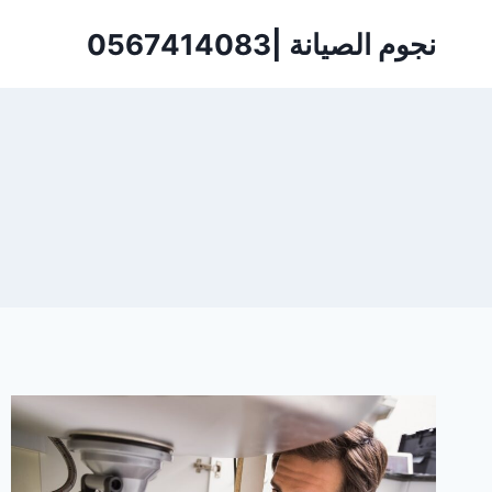
لتجاوز
نجوم الصيانة |0567414083
لى
لمحتوى