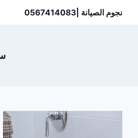
لتجاوز
نجوم الصيانة |0567414083
لى
لمحتوى
سب